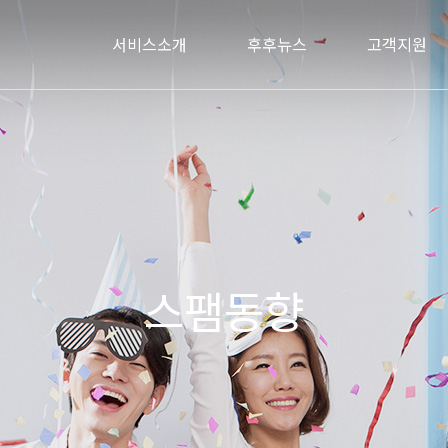
서비스소개
후후뉴스
고객지원
스팸동향