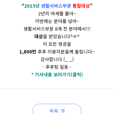
“
2015년
생활서비스부분
통합대상
”
2년의 여세를 몰아~
이번에는 분야를 넘어~
생활서비스부문 8개 전 분야에서!!!
대상
을 받았습니다^ㅠ^
이 모든 영광을
1,800만
후후 이용자분들께 돌립니다~
감사합니다 (_ _)
- 후후팀 일동 -
* 기사내용 보러가기(클릭)
목록