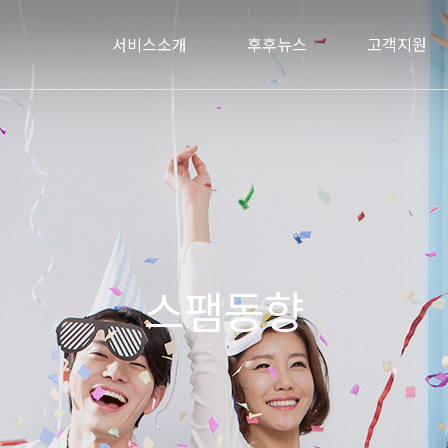
서비스소개
후후뉴스
고객지원
스팸동향